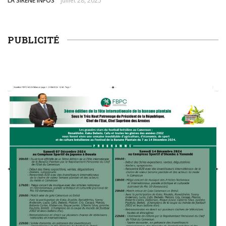
LA SIRENE INFOS
juillet 28, 2025
plastiques
Immersion au cœur de la transition écologique : La
PUBLICITÉ
FOCACO salue la transparence d’ECOGREEN et exige
le maintien strict du Cap 30% R-PET au 1er décembre
2026
Tournoi de la Paix 2026 – Match d’ouverture :
rencontre féminine exceptionnelle !