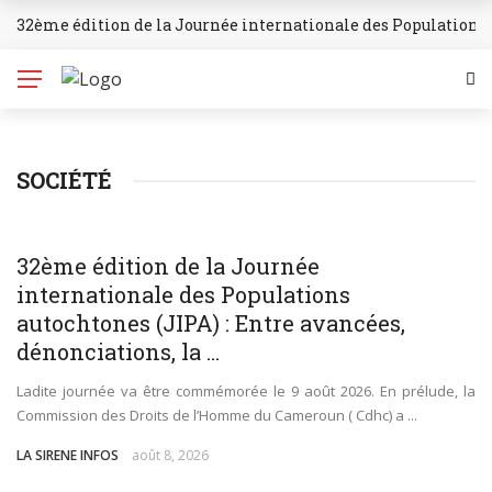
32ème édition de la Journée internationale des Populations 
✕
BREAKING NEWS
Accueil
SANTE
SOCIÉTÉ
SOCIETE
ECONOMIE
SOCIÉTÉ
32ème édition de la Journée
internationale des Populations
POLITIQUE
autochtones (JIPA) : Entre avancées,
ENVIRONNEMENT
dénonciations, la ...
CULTURE
Ladite journée va être commémorée le 9 août 2026. En prélude, la
Commission des Droits de l’Homme du Cameroun ( Cdhc) a ...
SPORT
LA SIRENE INFOS
août 8, 2026
L’INVITÉ