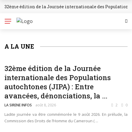
32ème édition de la Journée internationale des Populations 
BREAKING NEWS
A LA UNE
SOCIÉTÉ
32ème édition de la Journée
internationale des Populations
autochtones (JIPA) : Entre
avancées, dénonciations, la ...
LA SIRENE INFOS
août 8, 2026
2
0
Ladite journée va être commémorée le 9 août 2026. En prélude, la
Commission des Droits de l’Homme du Cameroun ( ...