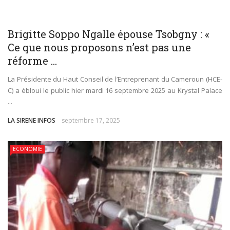
plastiques
ECONOMIE
Brigitte Soppo Ngalle épouse Tsobgny : «
Immersion au cœur de la transition écologique : La
Ce que nous proposons n’est pas une
réforme ...
FOCACO salue la transparence d’ECOGREEN et exige
La Présidente du Haut Conseil de l’Entreprenant du Cameroun (HCE-
le maintien strict du Cap 30% R-PET au 1er décembre
C) a ébloui le public hier mardi 16 septembre 2025 au Krystal Palace
...
2026
LA SIRENE INFOS
septembre 17, 2025
Tournoi de la Paix 2026 – Match d’ouverture :
ECONOMIE
rencontre féminine exceptionnelle !