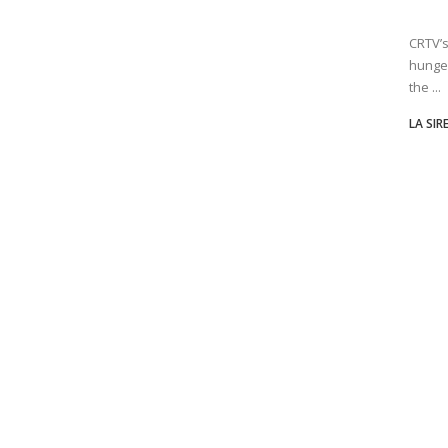
CRTV’s
hunge
the ...
LA SIR