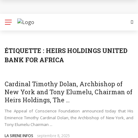
32ème édition de la Journée internationale des
Populations autochtones (JIPA) : Entre avancées,
dénonciations, la CDHC fait des recommandations
Promotion et protection des droits des jeunes filles
ÉTIQUETTE :
HEIRS HOLDINGS UNITED
BANK FOR AFRICA
au Cameroun : l’Association des Femmes pour un
Changement (Women for a Change – WFAC) et la
ECONOMIE
Cardinal Timothy Dolan, Archbishop of
CDHC en parfaite collaboration
New York and Tony Elumelu, Chairman of
Heirs Holdings, The ...
Environnement : Ecogreen appelle au soutien du
The Appeal of Conscience Foundation announced today that His
Eminence Timothy Cardinal Dolan, the Archbishop of New York, and
gouvernement camerounais et de certaines
Tony Elumelu Chairman ...
municipalités dans la collecte des déchets
LA SIRENE INFOS
septembre 8, 2025