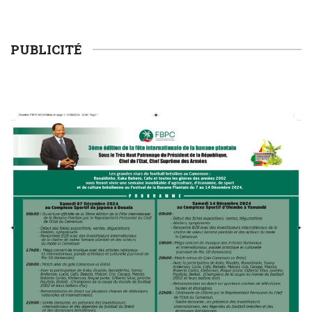
plastiques
PUBLICITÉ
Immersion au cœur de la transition écologique : La
FOCACO salue la transparence d’ECOGREEN et exige
le maintien strict du Cap 30% R-PET au 1er décembre
2026
Tournoi de la Paix 2026 – Match d’ouverture :
rencontre féminine exceptionnelle !