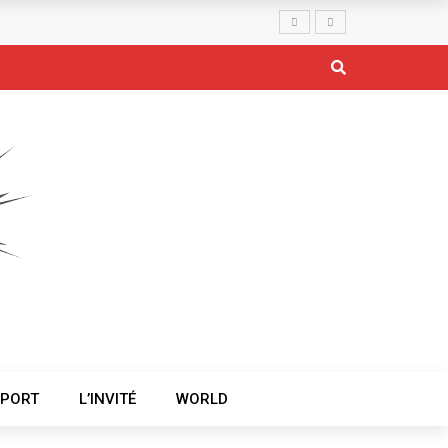
ptismaux l’administration régionale du Littoral, au niveau des 
SPORT
L’INVITÉ
WORLD