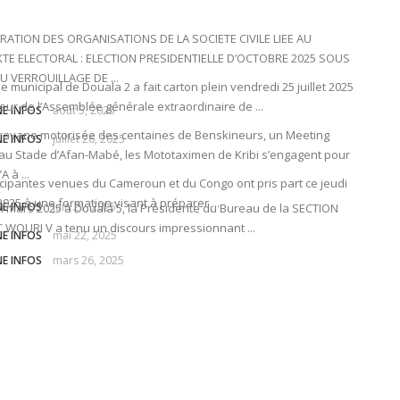
ARATION DES ORGANISATIONS DE LA SOCIETE CIVILE LIEE AU
TE ELECTORAL : ELECTION PRESIDENTIELLE D’OCTOBRE 2025 SOUS
U VERROUILLAGE DE ...
le municipal de Douala 2 a fait carton plein vendredi 25 juillet 2025
veur de l’Assemblée générale extraordinaire de ...
NE INFOS
août 5, 2025
ravane motorisée des centaines de Benskineurs, un Meeting
NE INFOS
juillet 26, 2025
 au Stade d’Afan-Mabé, les Mototaximen de Kribi s’engagent pour
A à ...
icipantes venues du Cameroun et du Congo ont pris part ce jeudi
2025 à une formation visant à préparer ...
NE INFOS
juin 21, 2025
4 mars 2025 à Douala 5, la Présidente du Bureau de la SECTION
WOURI V a tenu un discours impressionnant ...
NE INFOS
mai 22, 2025
NE INFOS
mars 26, 2025