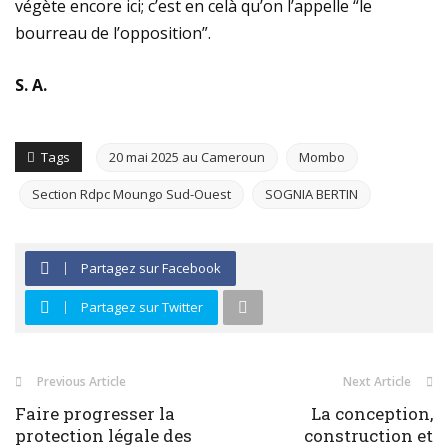
végète encore ici; c’est en celà qu’on l’appelle “le
bourreau de l’opposition”.
S. A.
Tags
20 mai 2025 au Cameroun
Mombo
Section Rdpc Moungo Sud-Ouest
SOGNIA BERTIN
Partagez sur Facebook
Partagez sur Twitter
Previous Article
Next Article
Faire progresser la
La conception,
protection légale des
construction et