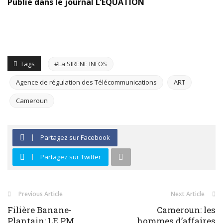
Publié dans le journal L’ÉQUATION
Tags
#La SIRENE INFOS
Agence de régulation des Télécommunications
ART
Cameroun
Partagez sur Facebook
Partagez sur Twitter
Previous Article
Next Article
Filière Banane-
Cameroun: les
Plantain: LE PM
hommes d’affaires