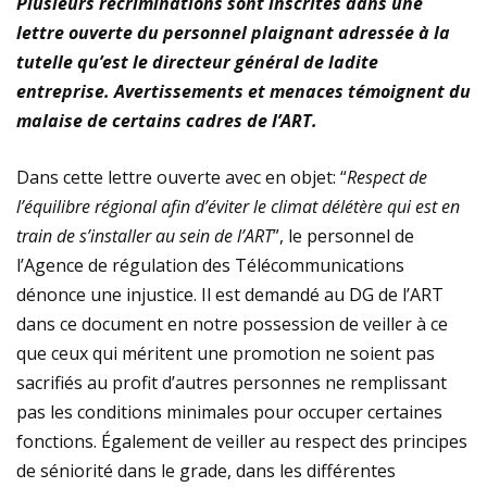
Plusieurs récriminations sont inscrites dans une
plastiques
lettre ouverte du personnel plaignant adressée à la
tutelle qu’est le directeur général de ladite
Immersion au cœur de la transition écologique : La
entreprise. Avertissements et menaces témoignent du
malaise de certains cadres de l’ART.
FOCACO salue la transparence d’ECOGREEN et exige
le maintien strict du Cap 30% R-PET au 1er décembre
Dans cette lettre ouverte avec en objet: “
Respect de
l’équilibre régional afin d’éviter le climat délétère qui est en
2026
train de s’installer au sein de l’ART
”, le personnel de
l’Agence de régulation des Télécommunications
Tournoi de la Paix 2026 – Match d’ouverture :
dénonce une injustice. Il est demandé au DG de l’ART
rencontre féminine exceptionnelle !
dans ce document en notre possession de veiller à ce
que ceux qui méritent une promotion ne soient pas
sacrifiés au profit d’autres personnes ne remplissant
pas les conditions minimales pour occuper certaines
fonctions. Également de veiller au respect des principes
de séniorité dans le grade, dans les différentes