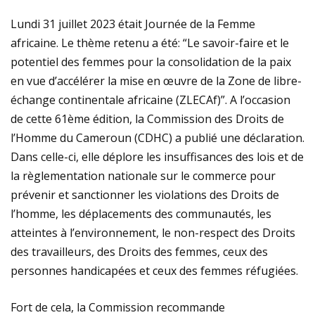
16e TOURNOI DE LA PAIX À DOUALA 2 : POPULARITÉ
Lundi 31 juillet 2023 était Journée de la Femme
africaine. Le thème retenu a été: “Le savoir-faire et le
MESSIANIQUE POUR ME DENISE FAMPOU
potentiel des femmes pour la consolidation de la paix
en vue d’accélérer la mise en œuvre de la Zone de libre-
DOUALA II : UN TOURNOI DE FOLIE
échange continentale africaine (ZLECAf)”. A l’occasion
de cette 61ème édition, la Commission des Droits de
l’Homme du Cameroun (CDHC) a publié une déclaration.
Dans celle-ci, elle déplore les insuffisances des lois et de
la règlementation nationale sur le commerce pour
prévenir et sanctionner les violations des Droits de
l’homme, les déplacements des communautés, les
atteintes à l’environnement, le non-respect des Droits
des travailleurs, des Droits des femmes, ceux des
personnes handicapées et ceux des femmes réfugiées.
Fort de cela, la Commission recommande