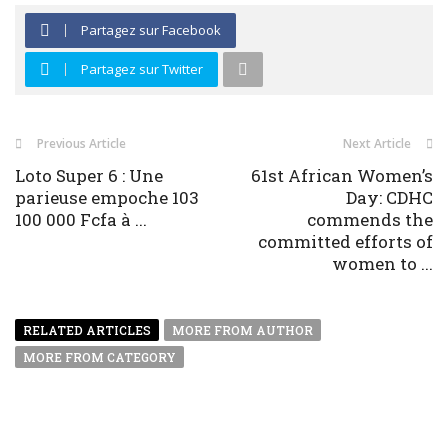
Partagez sur Facebook
Partagez sur Twitter
Previous Article
Next Article
Loto Super 6 : Une
61st African Women’s
parieuse empoche 103
Day: CDHC
100 000 Fcfa à ...
commends the
committed efforts of
women to ...
RELATED ARTICLES
MORE FROM AUTHOR
MORE FROM CATEGORY