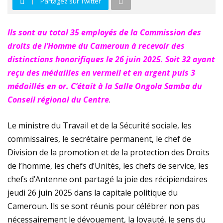
Partagez sur Twitter
plastiques
Ils sont au total 35 employés de la Commission des
Immersion au cœur de la transition écologique : La
droits de l’Homme du Cameroun à recevoir des
FOCACO salue la transparence d’ECOGREEN et exige
distinctions honorifiques le 26 juin 2025. Soit 32 ayant
reçu des médailles en vermeil et en argent puis 3
le maintien strict du Cap 30% R-PET au 1er décembre
médaillés en or. C’était à la Salle Ongola Samba du
Conseil régional du Centre
.
2026
Tournoi de la Paix 2026 – Match d’ouverture :
Le ministre du Travail et de la Sécurité sociale, les
commissaires, le secrétaire permanent, le chef de
rencontre féminine exceptionnelle !
Division de la promotion et de la protection des Droits
de l’homme, les chefs d’Unités, les chefs de service, les
chefs d’Antenne ont partagé la joie des récipiendaires
jeudi 26 juin 2025 dans la capitale politique du
Cameroun. Ils se sont réunis pour célébrer non pas
nécessairement le dévouement, la loyauté, le sens du