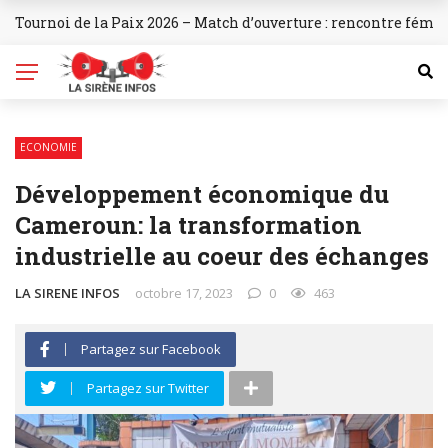
Tournoi de la Paix 2026 – Match d’ouverture : rencontre fémi
BREAKING NEWS
ECONOMIE
Développement économique du
Cameroun: la transformation
industrielle au coeur des échanges
LA SIRENE INFOS
octobre 17, 2023
0
463
Partagez sur Facebook
Partagez sur Twitter