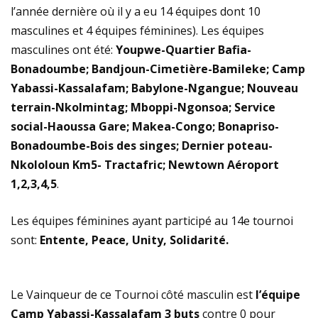
l’année dernière où il y a eu 14 équipes dont 10
masculines et 4 équipes féminines). Les équipes
masculines ont été:
Youpwe-Quartier Bafia-
Bonadoumbe; Bandjoun-Cimetière-Bamileke; Camp
Yabassi-Kassalafam; Babylone-Ngangue; Nouveau
terrain-Nkolmintag; Mboppi-Ngonsoa; Service
social-Haoussa Gare; Makea-Congo; Bonapriso-
Bonadoumbe-Bois des singes; Dernier poteau-
Nkololoun Km5- Tractafric; Newtown Aéroport
1,2,3,4,5
.
Les équipes féminines ayant participé au 14e tournoi
sont:
Entente, Peace, Unity, Solidarité.
Le Vainqueur de ce Tournoi côté masculin est
l’équipe
Camp Yabassi-Kassalafam 3 buts
contre 0 pour