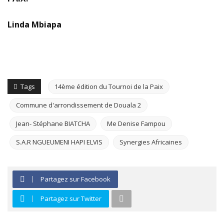
Linda Mbiapa
Tags
14ème édition du Tournoi de la Paix
Commune d'arrondissement de Douala 2
Jean- Stéphane BIATCHA
Me Denise Fampou
S.A.R NGUEUMENI HAPI ELVIS
Synergies Africaines
Partagez sur Facebook
Partagez sur Twitter