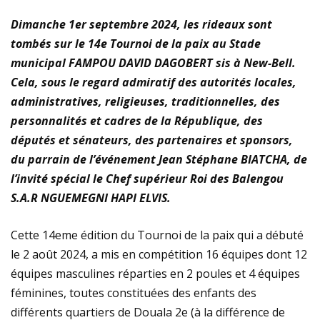
plastiques
Dimanche 1er septembre 2024, les rideaux sont
tombés sur le 14e Tournoi de la paix au Stade
Immersion au cœur de la transition écologique : La
municipal FAMPOU DAVID DAGOBERT sis à New-Bell.
Cela, sous le regard admiratif des autorités locales,
FOCACO salue la transparence d’ECOGREEN et exige
administratives, religieuses, traditionnelles, des
le maintien strict du Cap 30% R-PET au 1er décembre
personnalités et cadres de la République, des
députés et sénateurs, des partenaires et sponsors,
2026
du parrain de l’événement Jean Stéphane BIATCHA, de
l’invité spécial le Chef supérieur Roi des Balengou
Tournoi de la Paix 2026 – Match d’ouverture :
S.A.R NGUEMEGNI HAPI ELVIS.
rencontre féminine exceptionnelle !
Cette 14eme édition du Tournoi de la paix qui a débuté
le 2 août 2024, a mis en compétition 16 équipes dont 12
équipes masculines réparties en 2 poules et 4 équipes
féminines, toutes constituées des enfants des
différents quartiers de Douala 2e (à la différence de