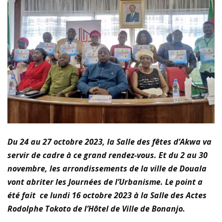
plastiques
Immersion au cœur de la transition écologique : La
FOCACO salue la transparence d’ECOGREEN et exige
le maintien strict du Cap 30% R-PET au 1er décembre
2026
Tournoi de la Paix 2026 – Match d’ouverture :
Du 24 au 27 octobre 2023, la Salle des fêtes d’Akwa va
rencontre féminine exceptionnelle !
servir de cadre à ce grand rendez-vous. Et du 2 au 30
novembre, les arrondissements de la ville de Douala
vont abriter les Journées de l’Urbanisme. Le point a
été fait ce lundi 16 octobre 2023 à la Salle des Actes
Rodolphe Tokoto de l’Hôtel de Ville de Bonanjo.