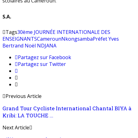
scolaires au Cameroun.
S.A.
Tags
30ème JOURNÉE INTERNATIONALE DES
ENSEIGNANTS
Cameroun
Nkongsamba
Préfet Yves
Bertrand Noël NDJANA
Partagez sur Facebook
Partagez sur Twitter
Previous Article
Grand Tour Cycliste International Chantal BIYA à
Kribi: LA TOUCHE ...
Next Article