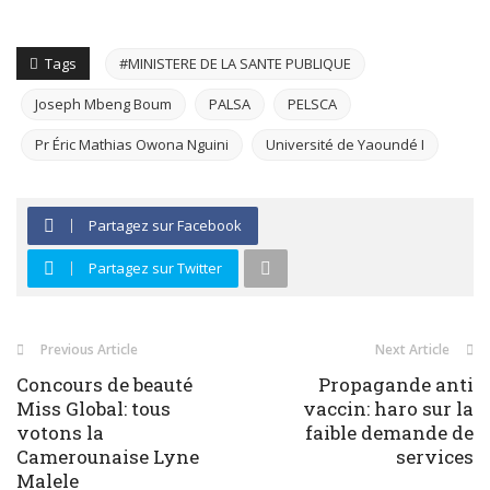
Tags
#MINISTERE DE LA SANTE PUBLIQUE
Joseph Mbeng Boum
PALSA
PELSCA
Pr Éric Mathias Owona Nguini
Université de Yaoundé I
Partagez sur Facebook
Partagez sur Twitter
Previous Article
Next Article
Concours de beauté
Propagande anti
Miss Global: tous
vaccin: haro sur la
votons la
faible demande de
Camerounaise Lyne
services
Malele