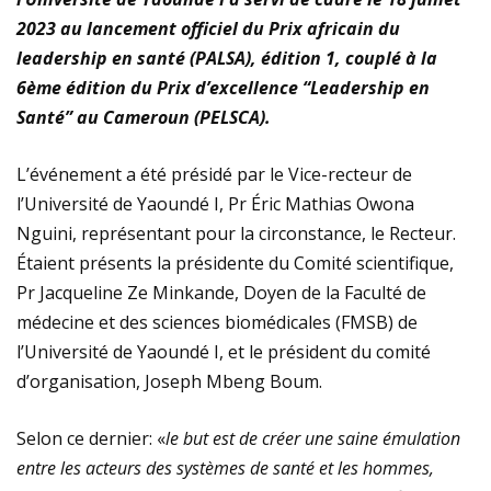
2023 au lancement officiel du Prix africain du
experts
leadership en santé (PALSA), édition 1, couplé à la
STAGE DE VACANCES 2026 : PLUS DE 500 JEUNES
6ème édition du Prix d’excellence “Leadership en
Santé” au Cameroun (PELSCA).
ÉLÈVES ET ÉTUDIANTS RETENUS DE LA CAD 2 EN
L’événement a été présidé par le Vice-recteur de
POSTE
l’Université de Yaoundé I, Pr Éric Mathias Owona
16e TOURNOI DE LA PAIX À DOUALA 2 : POPULARITÉ
Nguini, représentant pour la circonstance, le Recteur.
Étaient présents la présidente du Comité scientifique,
MESSIANIQUE POUR ME DENISE FAMPOU
Pr Jacqueline Ze Minkande, Doyen de la Faculté de
médecine et des sciences biomédicales (FMSB) de
l’Université de Yaoundé I, et le président du comité
d’organisation, Joseph Mbeng Boum.
Selon ce dernier: «
le but est de créer une saine émulation
entre les acteurs des systèmes de santé et les hommes,