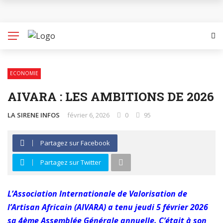
Conseil régional du Littoral: la lourde mais exaltante
mission de conduire dans les fonts baptismaux
l’administration régionale du Littoral, au niveau des
ECONOMIE
structures techniques, confiée entre des mains de 3
AIVARA : LES AMBITIONS DE 2026
experts
LA SIRENE INFOS
février 6, 2026
0
95
STAGE DE VACANCES 2026 : PLUS DE 500 JEUNES
Partagez sur Facebook
ÉLÈVES ET ÉTUDIANTS RETENUS DE LA CAD 2 EN
Partagez sur Twitter
POSTE
16e TOURNOI DE LA PAIX À DOUALA 2 : POPULARITÉ
L’Association Internationale de Valorisation de
l’Artisan Africain (AIVARA) a tenu jeudi 5 février 2026
MESSIANIQUE POUR ME DENISE FAMPOU
sa 4ème Assemblée Générale annuelle. C’était à son