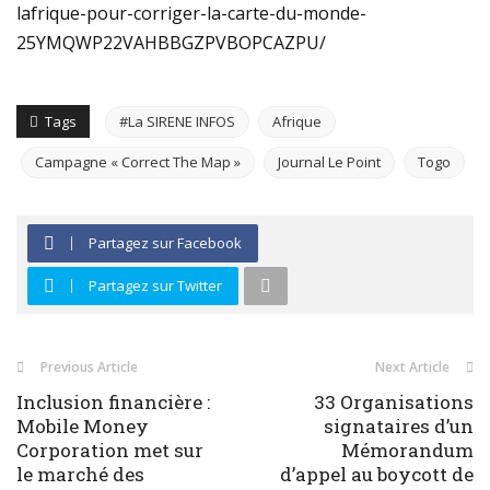
lafrique-pour-corriger-la-carte-du-monde-
25YMQWP22VAHBBGZPVBOPCAZPU/
Tags
#La SIRENE INFOS
Afrique
Campagne « Correct The Map »
Journal Le Point
Togo
Partagez sur Facebook
Partagez sur Twitter
Previous Article
Next Article
Inclusion financière :
33 Organisations
Mobile Money
signataires d’un
Corporation met sur
Mémorandum
le marché des
d’appel au boycott de