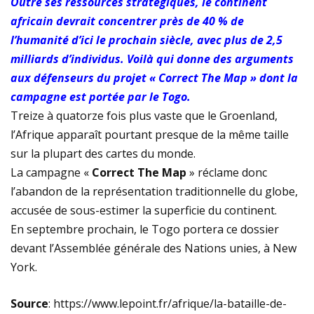
Outre ses ressources stratégiques, le continent
plastiques
africain devrait concentrer près de 40 % de
l’humanité d’ici le prochain siècle, avec plus de 2,5
Immersion au cœur de la transition écologique : La
milliards d’individus. Voilà qui donne des arguments
aux défenseurs du projet « Correct The Map » dont la
FOCACO salue la transparence d’ECOGREEN et exige
campagne est portée par le Togo.
le maintien strict du Cap 30% R-PET au 1er décembre
Treize à quatorze fois plus vaste que le Groenland,
l’Afrique apparaît pourtant presque de la même taille
2026
sur la plupart des cartes du monde.
La campagne «
Correct The Map
» réclame donc
Tournoi de la Paix 2026 – Match d’ouverture :
l’abandon de la représentation traditionnelle du globe,
rencontre féminine exceptionnelle !
accusée de sous-estimer la superficie du continent.
En septembre prochain, le Togo portera ce dossier
devant l’Assemblée générale des Nations unies, à New
York.
Source
: https://www.lepoint.fr/afrique/la-bataille-de-