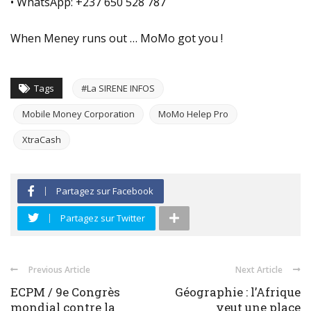
• WhatsApp: +237 650 528 787
When Meney runs out … MoMo got you !
Tags
#La SIRENE INFOS
Mobile Money Corporation
MoMo Helep Pro
XtraCash
Partagez sur Facebook
Partagez sur Twitter
Previous Article
Next Article
ECPM / 9e Congrès
Géographie : l’Afrique
mondial contre la
veut une place