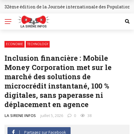
32ème édition de la Journée internationale des Populations 
BREAKING NEWS
ECONOMIE
TECHNOLOGY
Inclusion financière : Mobile
Money Corporation met sur le
marché des solutions de
microcrédit instantané, 100 %
digitales, sans paperasse ni
déplacement en agence
LA SIRENE INFOS
juillet 5, 2026
0
38
Partagez sur Facebook