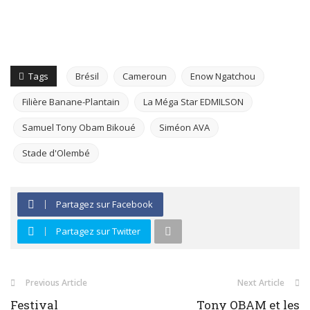
Tags
Brésil
Cameroun
Enow Ngatchou
Filière Banane-Plantain
La Méga Star EDMILSON
Samuel Tony Obam Bikoué
Siméon AVA
Stade d'Olembé
Partagez sur Facebook
Partagez sur Twitter
Previous Article
Next Article
Festival
Tony OBAM et les