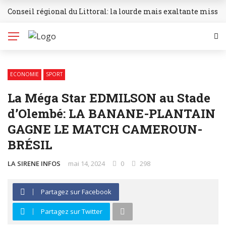
Conseil régional du Littoral: la lourde mais exaltante missio
✕
BREAKING NEWS
Accueil
SANTE
ECONOMIE
SPORT
SOCIETE
La Méga Star EDMILSON au Stade
d’Olembé: LA BANANE-PLANTAIN
ECONOMIE
GAGNE LE MATCH CAMEROUN-
POLITIQUE
BRÉSIL
ENVIRONNEMENT
LA SIRENE INFOS
mai 14, 2024
0
298
CULTURE
Partagez sur Facebook
SPORT
Partagez sur Twitter
L’INVITÉ