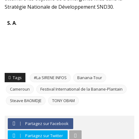
Stratégie Nationale de Développement SND30.
S. A
.
Tags
#La SIRENE INFOS
Banana-Tour
Cameroun
Festival International de la Banane-Plantain
Steave BAOMDJE
TONY OBAM
Partagez sur Facebook
Partagez sur Twitter