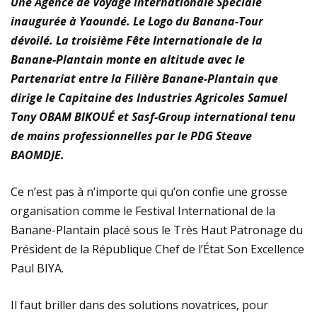
Une Agence de Voyage internationale Spéciale
plastiques
inaugurée à Yaoundé. Le Logo du Banana-Tour
dévoilé. La troisième Fête Internationale de la
Immersion au cœur de la transition écologique : La
Banane-Plantain monte en altitude avec le
Partenariat entre la Filière Banane-Plantain que
FOCACO salue la transparence d’ECOGREEN et exige
dirige le Capitaine des Industries Agricoles Samuel
le maintien strict du Cap 30% R-PET au 1er décembre
Tony OBAM BIKOUÉ et Sasf-Group international tenu
de mains professionnelles par le PDG Steave
2026
BAOMDJE.
Tournoi de la Paix 2026 – Match d’ouverture :
Ce n’est pas à n’importe qui qu’on confie une grosse
rencontre féminine exceptionnelle !
organisation comme le Festival International de la
Banane-Plantain placé sous le Très Haut Patronage du
Président de la République Chef de l’État Son Excellence
Paul BIYA.
Il faut briller dans des solutions novatrices, pour