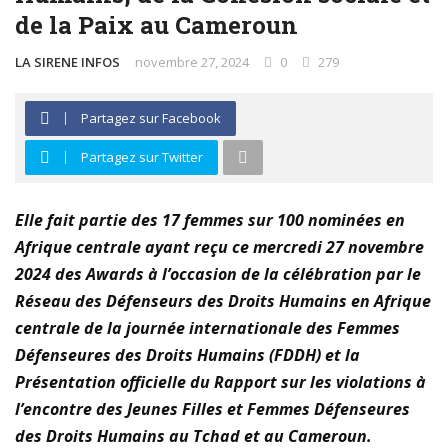
de la Paix au Cameroun
plastiques
LA SIRENE INFOS
novembre 27, 2024
0
279
Immersion au cœur de la transition écologique : La
FOCACO salue la transparence d’ECOGREEN et exige
Partagez sur Facebook
Partagez sur Twitter
le maintien strict du Cap 30% R-PET au 1er décembre
2026
Elle fait partie des 17 femmes sur 100 nominées en
Afrique centrale ayant reçu ce mercredi 27 novembre
Tournoi de la Paix 2026 – Match d’ouverture :
2024 des Awards à l’occasion de la célébration par le
rencontre féminine exceptionnelle !
Réseau des Défenseurs des Droits Humains en Afrique
centrale de la journée internationale des Femmes
Défenseures des Droits Humains (FDDH) et la
Présentation officielle du Rapport sur les violations à
l’encontre des Jeunes Filles et Femmes Défenseures
des Droits Humains au Tchad et au Cameroun.