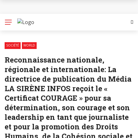
32ème édition de la Journée internationale des
Populations autochtones (JIPA) : Entre avancées,
dénonciations, la CDHC fait des recommandations
SOCIÉTÉ
WORLD
Promotion et protection des droits des jeunes filles
Reconnaissance nationale,
au Cameroun : l’Association des Femmes pour un
régionale et internationale: La
Changement (Women for a Change – WFAC) et la
directrice de publication du Média
LA SIRÈNE INFOS reçoit le «
CDHC en parfaite collaboration
Certificat COURAGE » pour sa
Environnement : Ecogreen appelle au soutien du
détermination, son courage et son
leadership en tant que journaliste
gouvernement camerounais et de certaines
et pour la promotion des Droits
municipalités dans la collecte des déchets
Humains, de la Cohésion sociale et