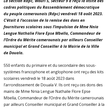
La section Rdpc, Wouri 5, Secteur 9 a reçu la visite des
plastiques
cadres politiques du Rassemblement démocratique
du peuple camerounais (Rdpc) vendredi 18 août 2023.
Immersion au cœur de la transition écologique : La
C’était à l’occasion de la remise des dons en
fournitures scolaires sous l’impulsion de Mme Nnia
FOCACO salue la transparence d’ECOGREEN et exige
Lengue Nathalie Flore Epse Mbella, Commandeur de
le maintien strict du Cap 30% R-PET au 1er décembre
l’Ordre du Mérite camerounais par ailleurs Conseiller
municipal et Grand Conseiller à la Mairie de la Ville
2026
de Douala.
Tournoi de la Paix 2026 – Match d’ouverture :
550 enfants du primaire et du secondaire des sous-
rencontre féminine exceptionnelle !
systèmes francophone et anglophone ont reçu des kits
scolaires vendredi le 18 août 2023 dans
l’arrondissement de Douala V. Ils ont reçu ces dons des
mains de Mme Nnia Lengue Nathalie Flore Epse
Mbella, Commandeur de l’Ordre du Mérite camerounais
par ailleurs Conseiller municipal et Grand Conseiller à la