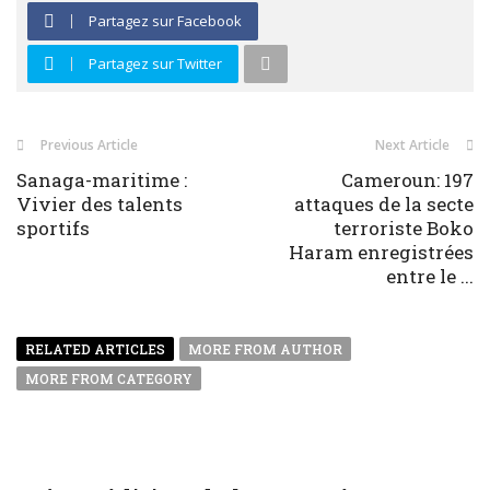
Partagez sur Facebook
Partagez sur Twitter
Previous Article
Next Article
Sanaga-maritime :
Cameroun: 197
Vivier des talents
attaques de la secte
sportifs
terroriste Boko
Haram enregistrées
entre le ...
RELATED ARTICLES
MORE FROM AUTHOR
MORE FROM CATEGORY