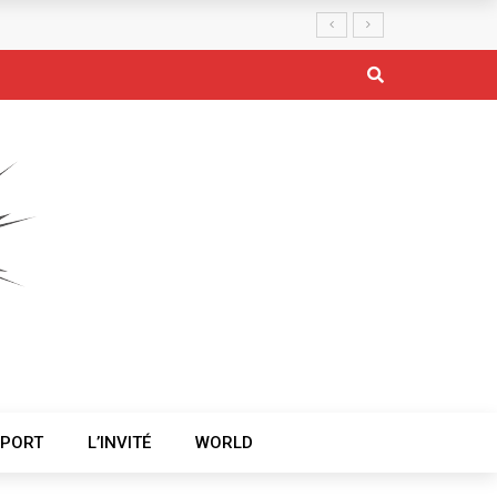
ptismaux l’administration régionale du Littoral, au niveau des 
SPORT
L’INVITÉ
WORLD