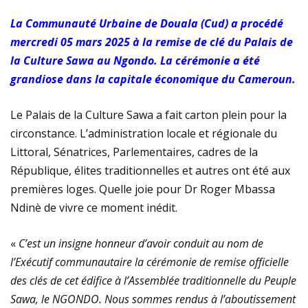
plastiques
La Communauté Urbaine de Douala (Cud) a procédé
mercredi 05 mars 2025 à la remise de clé du Palais de
Immersion au cœur de la transition écologique : La
la Culture Sawa au Ngondo. La cérémonie a été
grandiose dans la capitale économique du Cameroun.
FOCACO salue la transparence d’ECOGREEN et exige
le maintien strict du Cap 30% R-PET au 1er décembre
Le Palais de la Culture Sawa a fait carton plein pour la
circonstance. L’administration locale et régionale du
2026
Littoral, Sénatrices, Parlementaires, cadres de la
République, élites traditionnelles et autres ont été aux
Tournoi de la Paix 2026 – Match d’ouverture :
premières loges. Quelle joie pour Dr Roger Mbassa
rencontre féminine exceptionnelle !
Ndinè de vivre ce moment inédit.
«
C’est un insigne honneur d’avoir conduit au nom de
l’Exécutif communautaire la cérémonie de remise officielle
des clés de cet édifice à l’Assemblée traditionnelle du Peuple
Sawa, le NGONDO. Nous sommes rendus à l’aboutissement