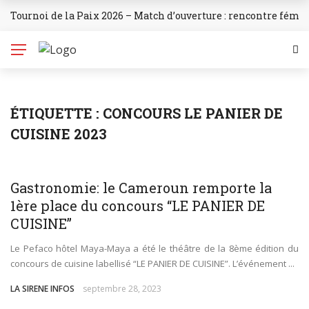
Tournoi de la Paix 2026 – Match d’ouverture : rencontre fémi
✕
BREAKING NEWS
Accueil
SANTE
ÉTIQUETTE :
CONCOURS LE PANIER DE
SOCIETE
CUISINE 2023
ECONOMIE
CULTURE
WORLD
POLITIQUE
Gastronomie: le Cameroun remporte la
1ère place du concours “LE PANIER DE
ENVIRONNEMENT
CUISINE”
CULTURE
Le Pefaco hôtel Maya-Maya a été le théâtre de la 8ème édition du
concours de cuisine labellisé “LE PANIER DE CUISINE”. L’événement ...
SPORT
LA SIRENE INFOS
septembre 28, 2023
L’INVITÉ