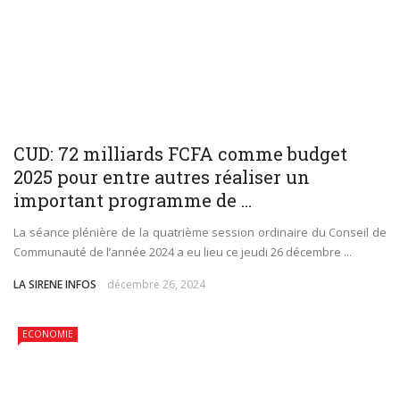
plastiques
Immersion au cœur de la transition écologique : La
FOCACO salue la transparence d’ECOGREEN et exige
le maintien strict du Cap 30% R-PET au 1er décembre
CUD: 72 milliards FCFA comme budget
2025 pour entre autres réaliser un
2026
important programme de ...
Tournoi de la Paix 2026 – Match d’ouverture :
La séance plénière de la quatrième session ordinaire du Conseil de
Communauté de l’année 2024 a eu lieu ce jeudi 26 décembre ...
rencontre féminine exceptionnelle !
LA SIRENE INFOS
décembre 26, 2024
ECONOMIE