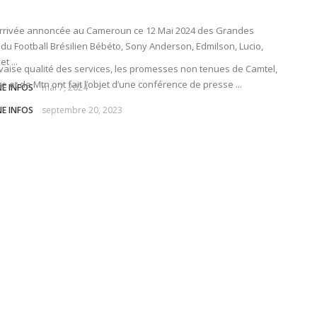
arrivée annoncée au Cameroun ce 12 Mai 2024 des Grandes
 du Football Brésilien Bébéto, Sony Anderson, Edmilson, Lucio,
t ...
aise qualité des services, les promesses non tenues de Camtel,
e et de Mtn ont fait l’objet d’une conférence de presse ...
NE INFOS
mai 7, 2024
NE INFOS
septembre 20, 2023