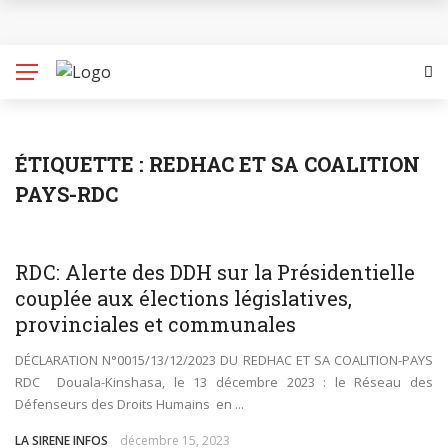
32ème édition de la Journée internationale des
Populations autochtones (JIPA) : Entre avancées,
dénonciations, la CDHC fait des recommandations
Promotion et protection des droits des jeunes filles
ÉTIQUETTE :
REDHAC ET SA COALITION
PAYS-RDC
au Cameroun : l’Association des Femmes pour un
Changement (Women for a Change – WFAC) et la
POLITIQUE
WORLD
RDC: Alerte des DDH sur la Présidentielle
CDHC en parfaite collaboration
couplée aux élections législatives,
provinciales et communales
Environnement : Ecogreen appelle au soutien du
DÉCLARATION N°0015/13/12/2023 DU REDHAC ET SA COALITION-PAYS
RDC Douala-Kinshasa, le 13 décembre 2023 : le Réseau des
gouvernement camerounais et de certaines
Défenseurs des Droits Humains en ...
municipalités dans la collecte des déchets
LA SIRENE INFOS
décembre 15, 2023