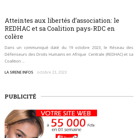
plastiques
SOCIÉTÉ
WORLD
Atteintes aux libertés d’association: le
Immersion au cœur de la transition écologique : La
REDHAC et sa Coalition pays-RDC en
colère
FOCACO salue la transparence d’ECOGREEN et exige
Dans un communiqué daté du 19 octobre 2023, le Réseau des
le maintien strict du Cap 30% R-PET au 1er décembre
Défenseurs des Droits Humains en Afrique Centrale (REDHAC) et sa
Coalition ...
2026
LA SIRENE INFOS
octobre 23, 2023
Tournoi de la Paix 2026 – Match d’ouverture :
rencontre féminine exceptionnelle !
PUBLICITÉ