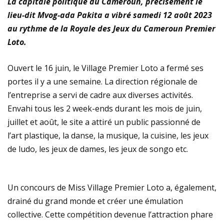
La capitale politique du Cameroun, précisément le
plastiques
lieu-dit Mvog-ada Pakita a vibré samedi 12 août 2023
au rythme de la Royale des Jeux du Cameroun Premier
Immersion au cœur de la transition écologique : La
Loto.
FOCACO salue la transparence d’ECOGREEN et exige
Ouvert le 16 juin, le Village Premier Loto a fermé ses
le maintien strict du Cap 30% R-PET au 1er décembre
portes il y a une semaine. La direction régionale de
l’entreprise a servi de cadre aux diverses activités.
2026
Envahi tous les 2 week-ends durant les mois de juin,
juillet et août, le site a attiré un public passionné de
Tournoi de la Paix 2026 – Match d’ouverture :
l’art plastique, la danse, la musique, la cuisine, les jeux
rencontre féminine exceptionnelle !
de ludo, les jeux de dames, les jeux de songo etc.
Un concours de Miss Village Premier Loto a, également,
drainé du grand monde et créer une émulation
collective. Cette compétition devenue l’attraction phare