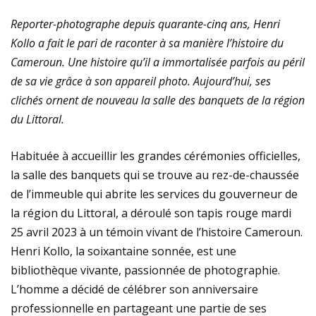
16e TOURNOI DE LA PAIX À DOUALA 2 : POPULARITÉ
Reporter-photographe depuis quarante-cinq ans, Henri
Kollo a fait le pari de raconter à sa manière l’histoire du
MESSIANIQUE POUR ME DENISE FAMPOU
Cameroun. Une histoire qu’il a immortalisée parfois au péril
de sa vie grâce à son appareil photo. Aujourd’hui, ses
DOUALA II : UN TOURNOI DE FOLIE
clichés ornent de nouveau la salle des banquets de la région
du Littoral.
Habituée à accueillir les grandes cérémonies officielles,
la salle des banquets qui se trouve au rez-de-chaussée
de l’immeuble qui abrite les services du gouverneur de
la région du Littoral, a déroulé son tapis rouge mardi
25 avril 2023 à un témoin vivant de l’histoire Cameroun.
Henri Kollo, la soixantaine sonnée, est une
bibliothèque vivante, passionnée de photographie.
L’homme a décidé de célébrer son anniversaire
professionnelle en partageant une partie de ses