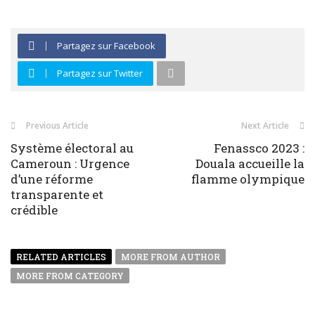
Partagez sur Facebook
Partagez sur Twitter
Previous Article
Next Article
Système électoral au
Fenassco 2023 :
Cameroun : Urgence
Douala accueille la
d’une réforme
flamme olympique
transparente et
crédible
RELATED ARTICLES
MORE FROM AUTHOR
MORE FROM CATEGORY