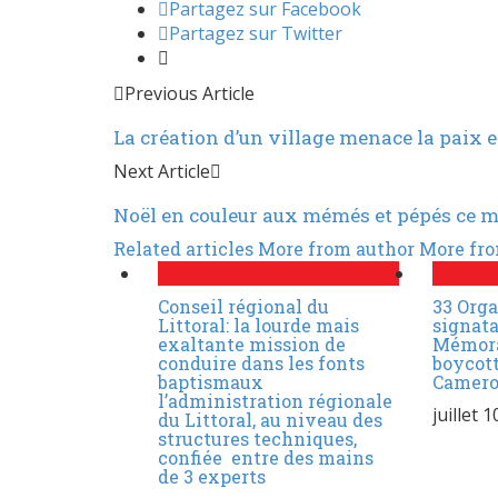
Partagez sur Facebook
Partagez sur Twitter
Previous Article
La création d’un village menace la paix et
Next Article
Noël en couleur aux mémés et pépés ce merc
Related articles
More from author
More fro
Conseil régional du
33 Orga
Littoral: la lourde mais
signata
exaltante mission de
Mémora
conduire dans les fonts
boycott
baptismaux
Camer
l’administration régionale
juillet 
du Littoral, au niveau des
structures techniques,
confiée entre des mains
de 3 experts